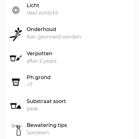
Licht
Veel zonlicht
Onderhoud
Kan gesnoeid worden
Verpotten
after 2 years
Ph grond
<7
Substraat soort
peat
Bewatering tips
Sproeien