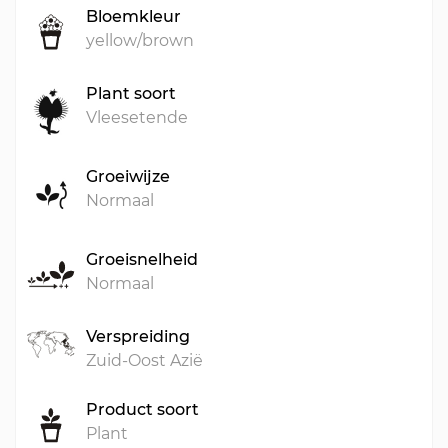
Bloemkleur
yellow/brown
Plant soort
Vleesetende
Groeiwijze
Normaal
Groeisnelheid
Normaal
Verspreiding
Zuid-Oost Azië
Product soort
Plant