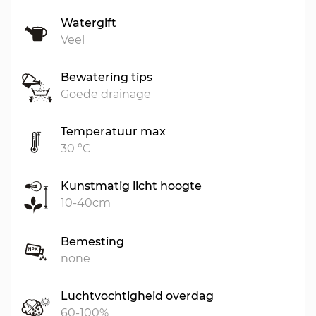
Watergift
Veel
Bewatering tips
Goede drainage
Temperatuur max
30 °C
Kunstmatig licht hoogte
10-40cm
Bemesting
none
Luchtvochtigheid overdag
60-100%