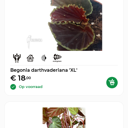
Begonia darthvaderiana 'XL'
€ 18
,00
Op voorraad