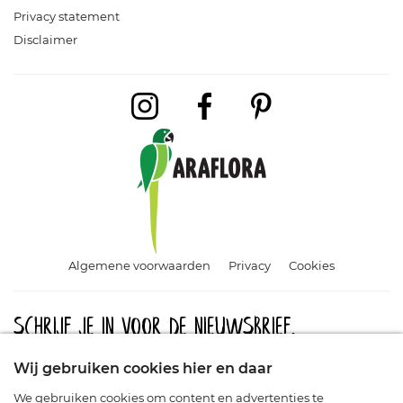
Privacy statement
Disclaimer
Algemene voorwaarden
Privacy
Cookies
Schrijf je in voor de nieuwsbrief.
Meld u aan en blijf op de hoogte van aanbiedingen, promoties
Wij gebruiken cookies hier en daar
en nieuwe producten.
We gebruiken cookies om content en advertenties te