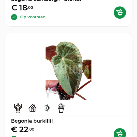
€ 18
,00
Op voorraad
Begonia burkillii
€ 22
,00