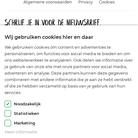
Algemene voorwaarden
Privacy
Cookies
Schrijf je in voor de nieuwsbrief.
Meld u aan en blijf op de hoogte van aanbiedingen, promoties
Wij gebruiken cookies hier en daar
en nieuwe producten.
We gebruiken cookies om content en advertenties te
personaliseren, om functies voor social media te bieden en om
ons websiteverkeer te analyseren. Ook delen we informatie over
je gebruik van onze site met onze partners voor social media,
adverteren en analyse. Deze partners kunnen deze gegevens
combineren met andere informatie die je aan ze hebt verstrekt
of die ze hebben verzameld op basis van je gebruik van hun
services.
© Araflora 2003-2026. Alle rechten voorbehouden.
Noodzakelijk
Statistieken
Marketing
Meer informatie