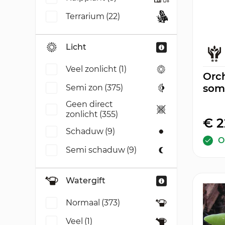
Terrarium
(22)
Licht
Veel zonlicht
(1)
Orch
soma
Semi zon
(375)
Geen direct
zonlicht
(355)
€ 2
Schaduw
(9)
O
Semi schaduw
(9)
Watergift
Normaal
(373)
Veel
(1)