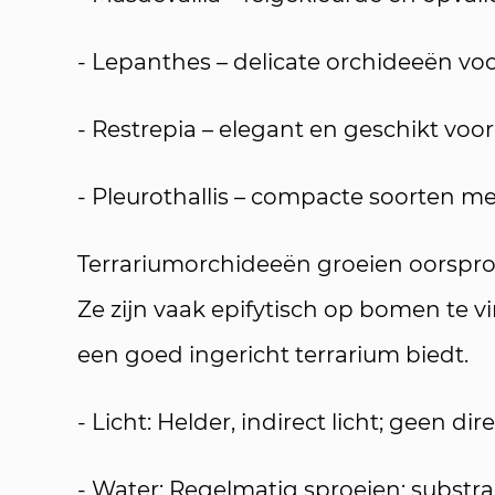
- Lepanthes – delicate orchideeën voor
- Restrepia – elegant en geschikt voor 
- Pleurothallis – compacte soorten 
Terrariumorchideeën groeien oorspron
Ze zijn vaak epifytisch op bomen te v
een goed ingericht terrarium biedt.
- Licht: Helder, indirect licht; geen 
- Water: Regelmatig sproeien; substra