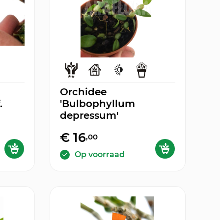
Orchidee
.
'Bulbophyllum
depressum'
€ 16
,00
Op voorraad