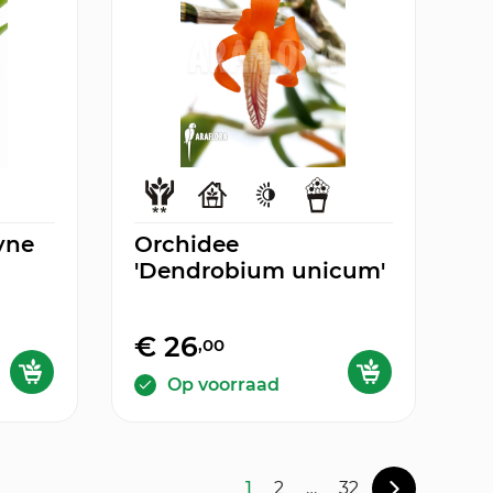
yne
Orchidee
'Dendrobium unicum'
€ 26
,00
Op voorraad
1
2
…
32