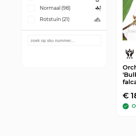
Normaal
(98)
Rotstuin
(21)
Orc
'Bu
falc
€ 1
O