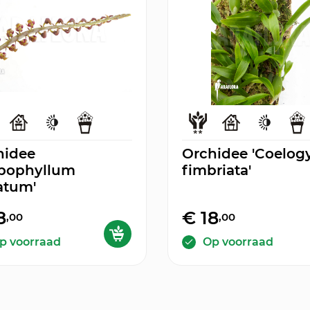
hidee
Orchidee 'Coelog
lbophyllum
fimbriata'
atum'
8
€ 18
,00
,00
p voorraad
Op voorraad