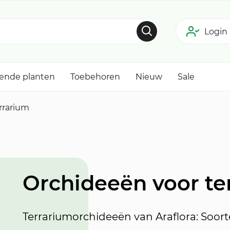
Login
tende planten
Toebehoren
Nieuw
Sale
rrarium
Orchideeën voor te
Terrariumorchideeën van Araflora: Soor