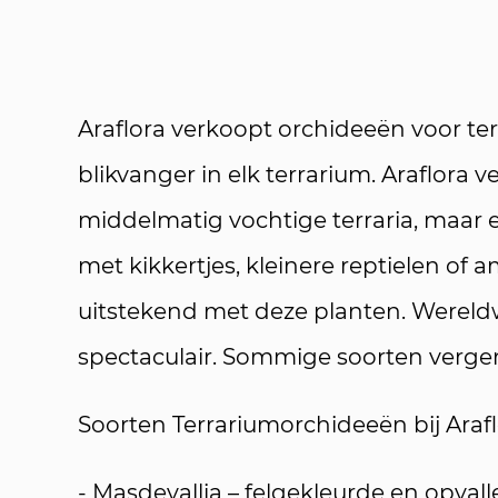
Araflora verkoopt orchideeën voor ter
blikvanger in elk terrarium. Araflora 
middelmatig vochtige terraria, maar er
met kikkertjes, kleinere reptielen o
uitstekend met deze planten. Wereldw
spectaculair. Sommige soorten verge
Soorten Terrariumorchideeën bij Araf
- Masdevallia – felgekleurde en opva