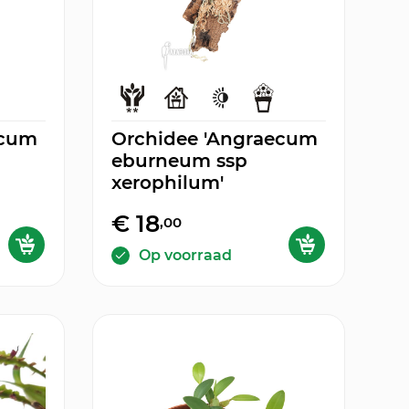
ecum
Orchidee 'Angraecum
eburneum ssp
xerophilum'
€ 18
,00
Op voorraad