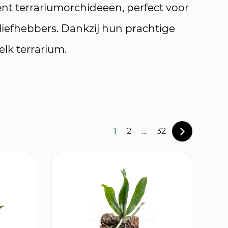
ent terrariumorchideeën, perfect voor
liefhebbers. Dankzij hun prachtige
elk terrarium.
1
2
…
32