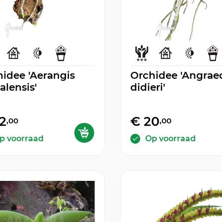
idee 'Aerangis
Orchidee 'Angra
lensis'
didieri'
2
€ 20
,00
,00
p voorraad
Op voorraad