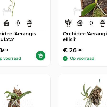
idee 'Aerangis
Orchidee 'Aerangi
culata'
ellisii'
8
€ 26
,00
,00
p voorraad
Op voorraad