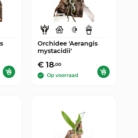
s
Orchidee 'Aerangis
mystacidii'
€ 18
,00
Op voorraad