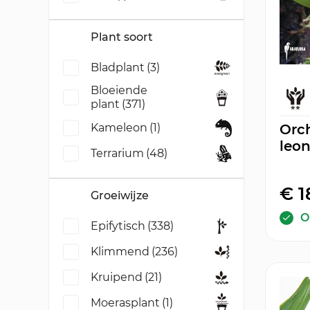
Plant soort
Bladplant
(3)
Bloeiende
plant
(371)
Kameleon
(1)
Orc
leon
Terrarium
(48)
€ 1
Groeiwijze
O
Epifytisch
(338)
Klimmend
(236)
Kruipend
(21)
Moerasplant
(1)