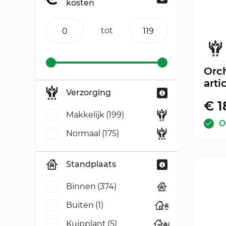
kosten
tot
Orch
arti
Verzorging
€ 1
Makkelijk
(199)
O
Normaal
(175)
Standplaats
Binnen
(374)
Buiten
(1)
Kuipplant
(5)