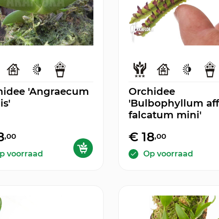
hidee 'Angraecum
Orchidee
is'
'Bulbophyllum aff
falcatum mini'
8
€ 18
,00
,00
p voorraad
Op voorraad