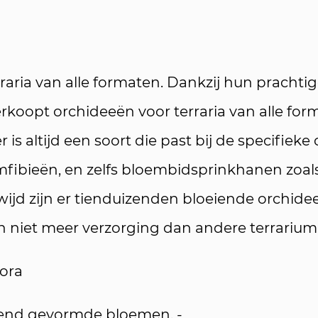
raria van alle formaten. Dankzij hun prachti
verkoopt orchideeën voor terraria van alle for
 is altijd een soort die past bij de specifiek
f amfibieën, en zelfs bloembidsprinkhanen z
ijd zijn er tienduizenden bloeiende orchidee
n niet meer verzorging dan andere terrarium
lora
llend gevormde bloemen. -