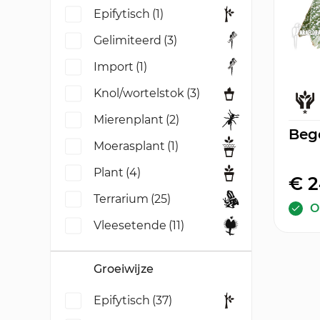
Epifytisch
(1)
Gelimiteerd
(3)
Import
(1)
Knol/wortelstok
(3)
Mierenplant
(2)
Beg
Moerasplant
(1)
Plant
(4)
€ 
Terrarium
(25)
O
Vleesetende
(11)
Groeiwijze
Epifytisch
(37)