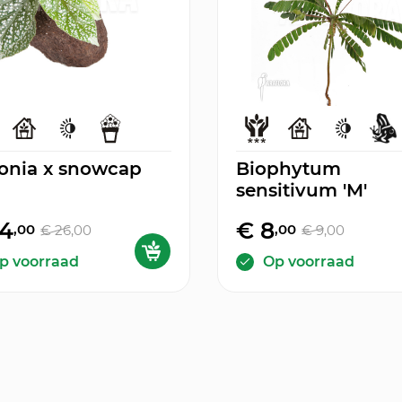
onia x snowcap
Biophytum
sensitivum 'M'
24
€ 8
,00
,00
€ 26
,00
€ 9
,00
p voorraad
Op voorraad