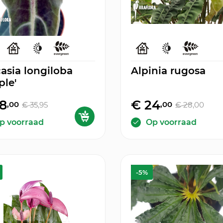
asia longiloba
Alpinia rugosa
ple'
8
€ 24
,00
,00
€ 35
,95
€ 28
,00
p voorraad
Op voorraad
-5%