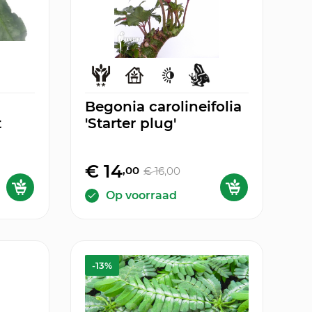
Begonia carolineifolia
t
'Starter plug'
€ 14
,00
€ 16
,00
Op voorraad
-13%