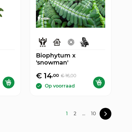
Biophytum x
'snowman'
€ 14
,00
€ 16
,00
Op voorraad
1
2
…
10