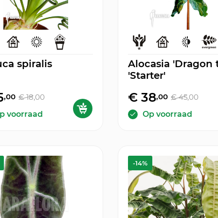
ca spiralis
Alocasia 'Dragon t
'Starter'
5
€ 38
,00
,00
€ 18
,00
€ 45
,00
p voorraad
Op voorraad
-14%