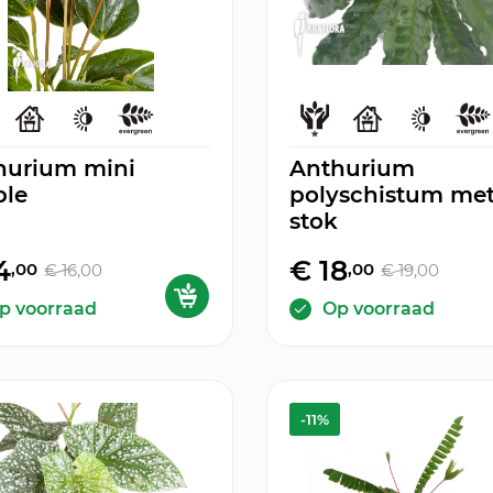
hurium mini
Anthurium
ple
polyschistum me
stok
4
€ 18
,00
,00
€ 16
,00
€ 19
,00
p voorraad
Op voorraad
-11%