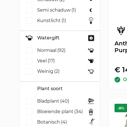
Semi schaduw
(1)
Kunstlicht
(1)
Watergift
Ant
Pur
Normaal
(92)
Veel
(17)
€ 1
Weinig
(2)
O
Plant soort
Bladplant
(40)
-8%
Bloeiende plant
(34)
Botanisch
(4)