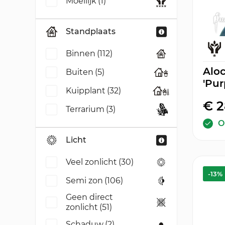
Moeilijk
(1)
Standplaats
Binnen
(112)
Aloc
Buiten
(5)
'Pur
Kuipplant
(32)
€ 2
Terrarium
(3)
O
Licht
Veel zonlicht
(30)
-13%
Semi zon
(106)
Geen direct
zonlicht
(51)
Schaduw
(2)