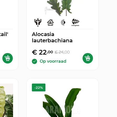
ail'
Alocasia
lauterbachiana
€ 22
,00
€ 24
,00
Op voorraad
-22%