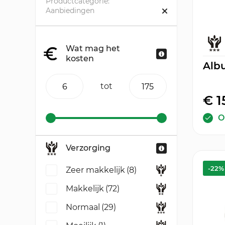
Productcategorie:
aanbiedingen
Wat mag het
kosten
Albu
tot
€ 1
O
Verzorging
-22%
Zeer makkelijk
(8)
Makkelijk
(72)
Normaal
(29)