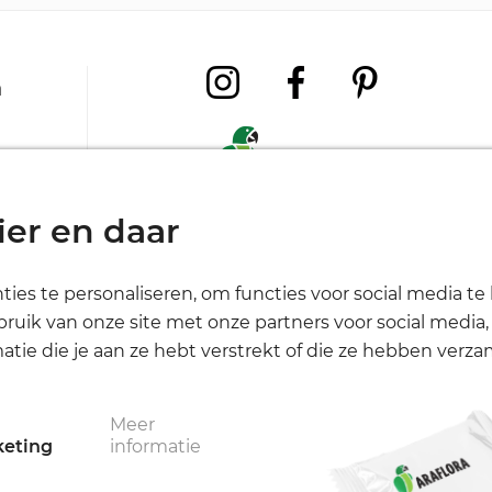
a
ie
ier en daar
waarden
nt
es te personaliseren, om functies voor social media t
Algemene
Privacy
Cookies
bruik van onze site met onze partners voor social media
voorwaarden
e die je aan ze hebt verstrekt of die ze hebben verzame
Meer
informatie
keting
en.