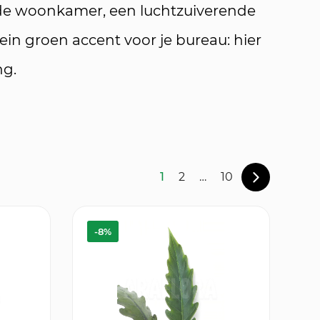
 de woonkamer, een luchtzuiverende
ein groen accent voor je bureau: hier
ng.
1
2
…
10
-8%