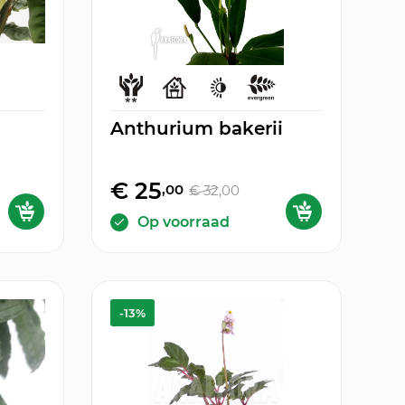
Anthurium bakerii
€ 25
,00
€ 32
,00
Op voorraad
-13%