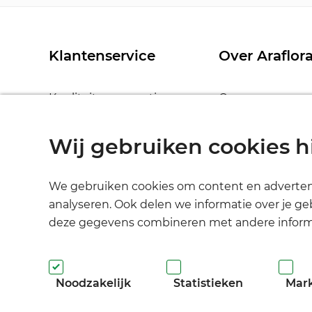
Klantenservice
Over Araflor
Kwaliteit en garantie
Over ons
Verzenden en bezorgen
Nieuws
Uitpakken en verzorging
Bedrijfsinformat
Wij gebruiken cookies h
Prijzen en betalingen
Algemene voor
Contact
Privacy stateme
We gebruiken cookies om content en advertenti
Disclaimer
analyseren. Ook delen we informatie over je ge
deze gegevens combineren met andere informati
Noodzakelijk
Statistieken
Mar
© Araflora 2003-2026. Alle rechten voorbehoud