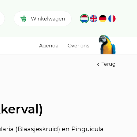
Winkelwagen
Agenda
Over ons
Terug
kerval)
laria
(Blaasjeskruid) en
Pinguicula