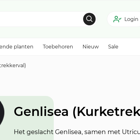
Login
tende planten
Toebehoren
Nieuw
Sale
trekkerval)
Genlisea (Kurketrek
Het geslacht
Genlisea
, samen met
Utricu