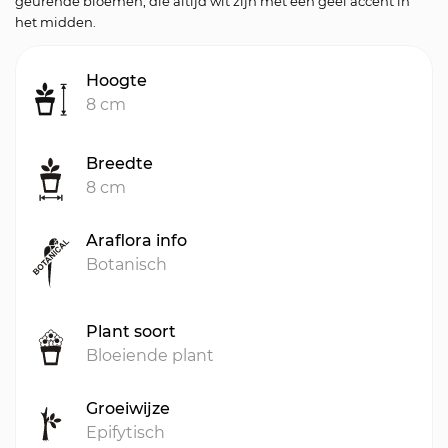
geurende bloemen, die altijd wit zijn met een geel accent in
het midden.
Hoogte
8 cm
Breedte
8 cm
Araflora info
Botanisch
Plant soort
Bloeiende plant
Groeiwijze
Epifytisch