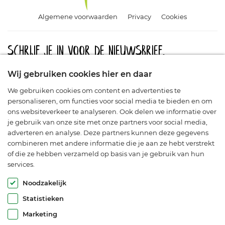
Algemene voorwaarden
Privacy
Cookies
Schrijf je in voor de nieuwsbrief.
Meld u aan en blijf op de hoogte van aanbiedingen, promoties
Wij gebruiken cookies hier en daar
en nieuwe producten.
We gebruiken cookies om content en advertenties te
personaliseren, om functies voor social media te bieden en om
ons websiteverkeer te analyseren. Ook delen we informatie over
je gebruik van onze site met onze partners voor social media,
adverteren en analyse. Deze partners kunnen deze gegevens
combineren met andere informatie die je aan ze hebt verstrekt
of die ze hebben verzameld op basis van je gebruik van hun
services.
© Araflora 2003-2026. Alle rechten voorbehouden.
Noodzakelijk
Statistieken
Marketing