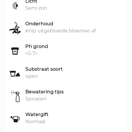
Licht
Semi zon
Onderhoud
Knip uitgebloeide bloemen af
Ph grond
<5-7>
Substraat soort
open
Bewatering tips
Sproeien
Watergift
Normaal