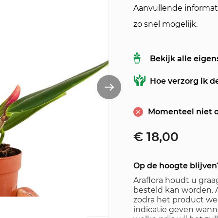
Aanvullende informati
zo snel mogelijk.
Bekijk alle eige
Hoe verzorg ik d
Momenteel niet 
€
18,00
Op de hoogte blijven
Araflora houdt u gra
besteld kan worden. A
zodra het product wee
indicatie geven wanne