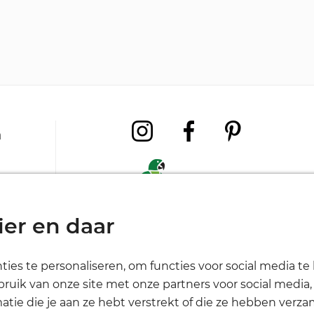
a
ie
ier en daar
waarden
nt
es te personaliseren, om functies voor social media t
Algemene
Privacy
Cookies
bruik van onze site met onze partners voor social media
voorwaarden
e die je aan ze hebt verstrekt of die ze hebben verzame