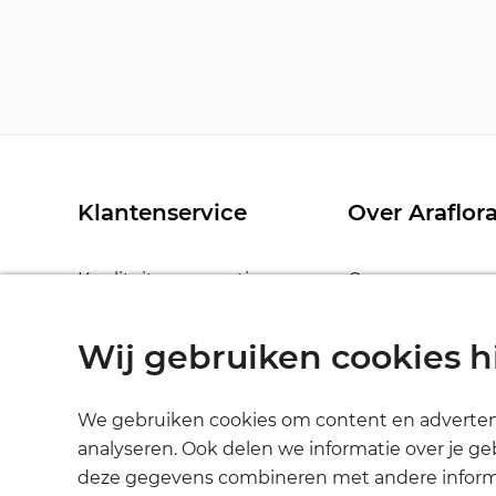
Klantenservice
Over Araflor
Kwaliteit en garantie
Over ons
Verzenden en bezorgen
Nieuws
Uitpakken en verzorging
Bedrijfsinformat
Wij gebruiken cookies h
Prijzen en betalingen
Algemene voor
Contact
Privacy stateme
We gebruiken cookies om content en advertenti
Disclaimer
analyseren. Ook delen we informatie over je ge
deze gegevens combineren met andere informati