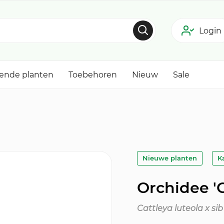
Login
tende planten
Toebehoren
Nieuw
Sale
Nieuwe planten
K
Orchidee 'C
Cattleya luteola x sib