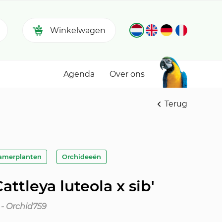
Winkelwagen
Agenda
Over ons
Terug
amerplanten
Orchideeën
attleya luteola x sib'
 - Orchid759