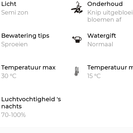
Licht
Onderhoud
Semi zon
Knip uitgebloe
bloemen af
Bewatering tips
Watergift
Sproeien
Normaal
Temperatuur max
Temperatuur 
30 °C
15 °C
Luchtvochtigheid 's
nachts
70-100%