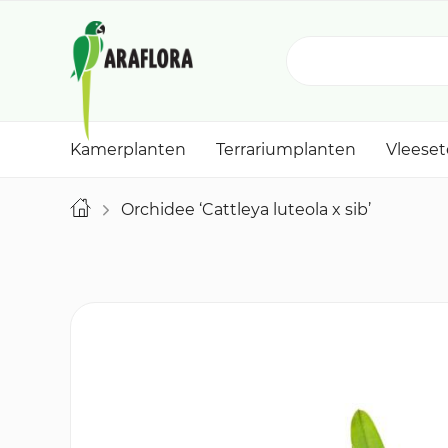
Kamerplanten
Terrariumplanten
Vleese
Orchidee ‘Cattleya luteola x sib’