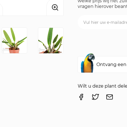
welke prijs wij het z
vragen hierover bea
Ontvang een 
Wilt u deze plant del