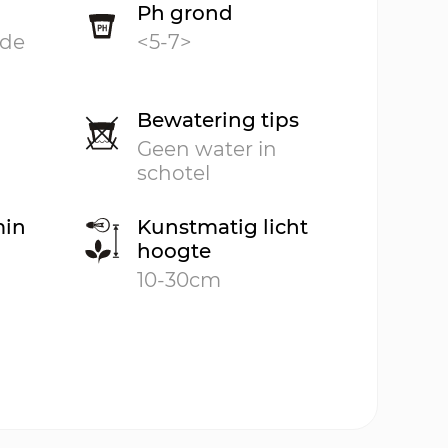
Ph grond
ide
<5-7>
Bewatering tips
Geen water in
schotel
min
Kunstmatig licht
hoogte
10-30cm