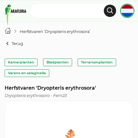
Herfstvaren ‘Dryopteris erythrosora’
Terug
Kamerplanten
Bladplanten
Terrariumplanten
Varens en selaginella
Herfstvaren 'Dryopteris erythrosora'
Dryopteris erythrosora - Fern23