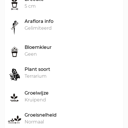
5 cm
Araflora info
Gelimiteerd
Bloemkleur
Geen
Plant soort
Terrarium
Groeiwijze
Kruipend
Groeisnelheid
Normaal