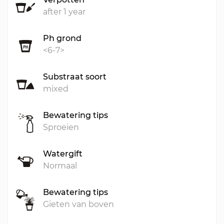
after 1 year
Ph grond
<6-7>
Substraat soort
mixed
Bewatering tips
Sproeien
Watergift
Normaal
Bewatering tips
Gieten van boven