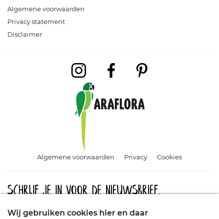
Algemene voorwaarden
Privacy statement
Disclaimer
Algemene voorwaarden
Privacy
Cookies
Schrijf je in voor de nieuwsbrief.
Meld u aan en blijf op de hoogte van aanbiedingen, promoties
Wij gebruiken cookies hier en daar