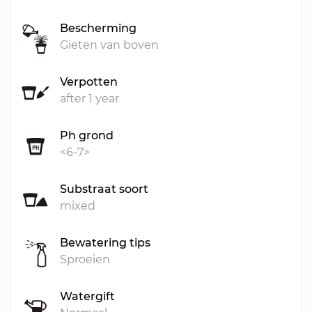
Bescherming
Gieten van boven
Verpotten
after 1 year
Ph grond
<6-7>
Substraat soort
mixed
Bewatering tips
Sproeien
Watergift