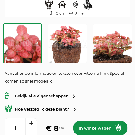
10 cm
5 cm
Aanvullende informatie en teksten over Fittonia Pink Special
komen zo snel mogelijk.
Bekijk alle eigenschappen
Hoe verzorg ik deze plant?
Fittonia Pink Special aantal
€
8
,00
In winkelwagen