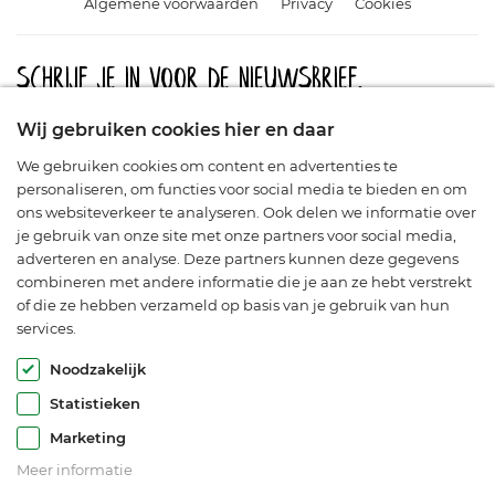
Algemene voorwaarden
Privacy
Cookies
Schrijf je in voor de nieuwsbrief.
Meld u aan en blijf op de hoogte van aanbiedingen, promoties
Wij gebruiken cookies hier en daar
en nieuwe producten.
We gebruiken cookies om content en advertenties te
personaliseren, om functies voor social media te bieden en om
ons websiteverkeer te analyseren. Ook delen we informatie over
je gebruik van onze site met onze partners voor social media,
adverteren en analyse. Deze partners kunnen deze gegevens
combineren met andere informatie die je aan ze hebt verstrekt
of die ze hebben verzameld op basis van je gebruik van hun
services.
© Araflora 2003-2026. Alle rechten voorbehouden.
Noodzakelijk
Statistieken
Marketing
Meer informatie