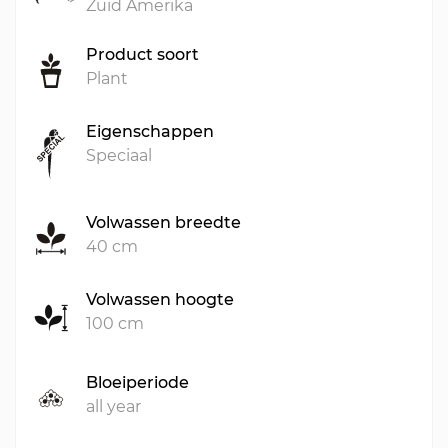
Zuid Amerika
Product soort
Plant
Eigenschappen
Speciaal
Volwassen breedte
40 cm
Volwassen hoogte
100 cm
Bloeiperiode
all year