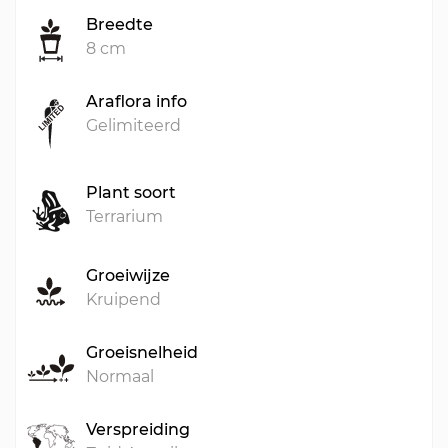
Breedte
8 cm
Araflora info
Gelimiteerd
Plant soort
Terrarium
Groeiwijze
Kruipend
Groeisnelheid
Normaal
Verspreiding