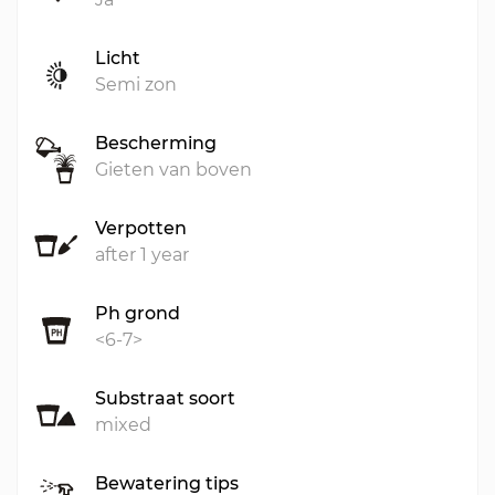
Licht
Semi zon
Bescherming
Gieten van boven
Verpotten
after 1 year
Ph grond
<6-7>
Substraat soort
mixed
Bewatering tips