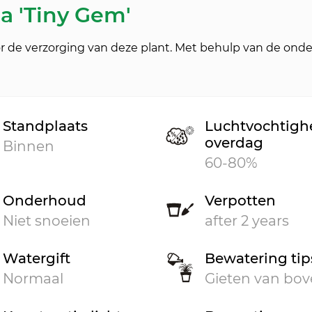
a 'Tiny Gem'
r de verzorging van deze plant. Met behulp van de onde
Standplaats
Luchtvochtigh
overdag
Binnen
60-80%
Onderhoud
Verpotten
Niet snoeien
after 2 years
Watergift
Bewatering tip
Normaal
Gieten van bo