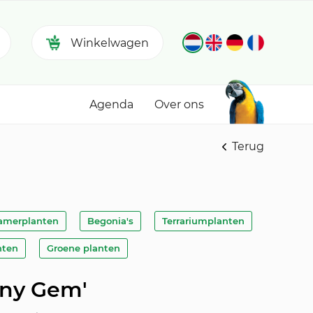
Winkelwagen
Agenda
Over ons
Terug
amerplanten
Begonia's
Terrariumplanten
nten
Groene planten
iny Gem'