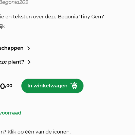
 Begonia209
ie en teksten over deze Begonia 'Tiny Gem'
jk.
nschappen
eze plant?
ntal
0
,00
In winkelwagen
 voorraad
en? Klik op één van de iconen.