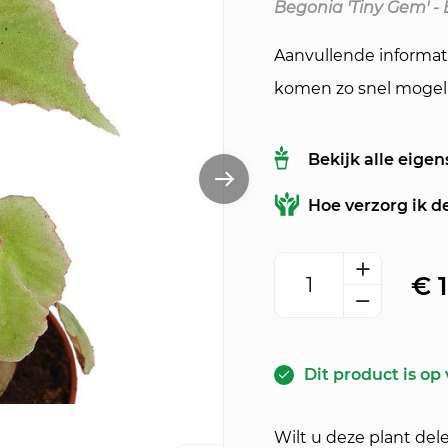
Begonia 'Tiny Gem' -
Aanvullende informat
komen zo snel mogeli
Bekijk alle eige
Hoe verzorg ik d
Begonia 'Tiny Gem' aa
€
1
Dit product is op
Wilt u deze plant del