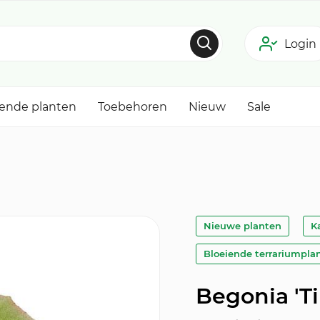
Login
tende planten
Toebehoren
Nieuw
Sale
Nieuwe planten
K
Bloeiende terrariumpla
Begonia 'T