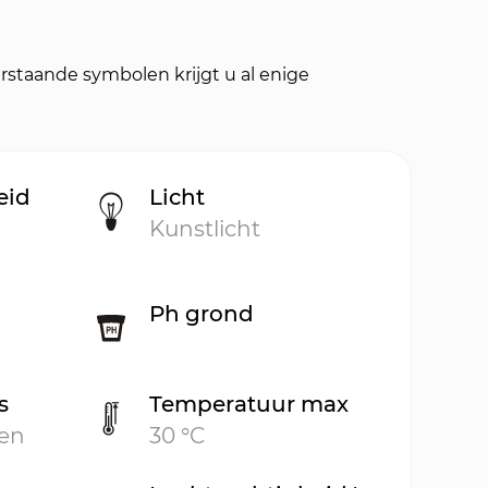
rstaande symbolen krijgt u al enige
eid
Licht
Kunstlicht
Ph grond
s
Temperatuur max
ven
30 °C