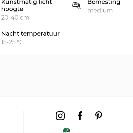
Kunstmatig licht
Bemesting
hoogte
medium
20-40 cm
Nacht temperatuur
15-25 °C
a