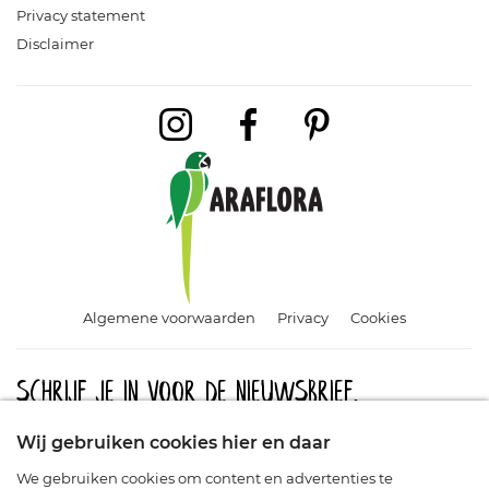
Privacy statement
Disclaimer
Algemene voorwaarden
Privacy
Cookies
Schrijf je in voor de nieuwsbrief.
Meld u aan en blijf op de hoogte van aanbiedingen, promoties
Wij gebruiken cookies hier en daar
en nieuwe producten.
We gebruiken cookies om content en advertenties te