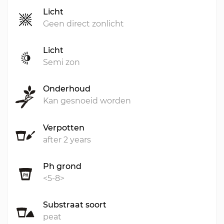
Licht
Geen direct zonlicht
Licht
Semi zon
Onderhoud
Kan gesnoeid worden
Verpotten
after 2 years
Ph grond
<5-8>
Substraat soort
peat