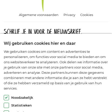
Algemene voorwaarden
Privacy
Cookies
Schrijf je in voor de nieuwsbrief.
Meld u aan en blijf op de hoogte van aanbiedingen, promoties
Wij gebruiken cookies hier en daar
en nieuwe producten.
We gebruiken cookies om content en advertenties te
personaliseren, om functies voor social media te bieden en om
ons websiteverkeer te analyseren. Ook delen we informatie over
je gebruik van onze site met onze partners voor social media,
adverteren en analyse. Deze partners kunnen deze gegevens
combineren met andere informatie die je aan ze hebt verstrekt
of die ze hebben verzameld op basis van je gebruik van hun
services.
© Araflora 2003-2026. Alle rechten voorbehouden.
Noodzakelijk
Statistieken