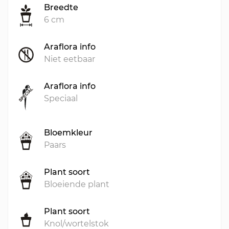
Breedte
6 cm
Araflora info
Niet eetbaar
Araflora info
Speciaal
Bloemkleur
Paars
Plant soort
Bloeiende plant
Plant soort
Knol/wortelstok