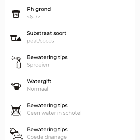
Ph grond
<6-7>
Substraat soort
peat/cocos
Bewatering tips
Sproeien
Watergift
Normaal
Bewatering tips
Geen water in schotel
Bewatering tips
Goede drainage