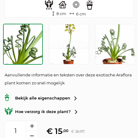
8 cm
6 cm
Aanvullende informatie en teksten over deze exotische Araflora
plant komen zo snel mogelijk.
Bekijk alle eigenschappen
Hoe verzorg ik deze plant?
Albuca spiralis aantal
€
15
,00
€
18,00