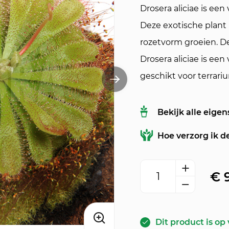
Drosera aliciae is ee
Deze exotische plant
rozetvorm groeien. De
Drosera aliciae is ee
geschikt voor terrari
Bekijk alle eige
Hoe verzorg ik d
Zonnedauw 'Drosera al
€
Dit product is op