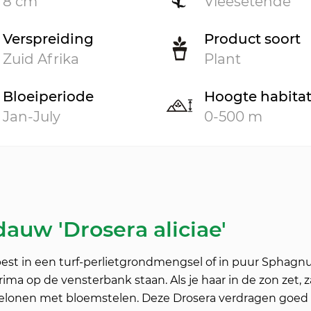
8 cm
Vleesetende
Verspreiding
Product soort
Zuid Afrika
Plant
Bloeiperiode
Hoogte habita
Jan-July
0-500 m
auw 'Drosera aliciae'
 best in een turf-perlietgrondmengsel of in puur Sphagn
a op de vensterbank staan. Als je haar in de zon zet, za
or belonen met bloemstelen. Deze Drosera verdragen goe