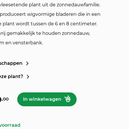
n vleesetende plant uit de zonnedauwfamilie.
 produceert wigvormige bladeren die in een
 plant wordt tussen de 6 en 8 centimeter.
n vrij gemakkelijk te houden zonnedauw,
um en vensterbank.
nschappen
eze plant?
iciae' aantal
9
,00
In winkelwagen
 voorraad