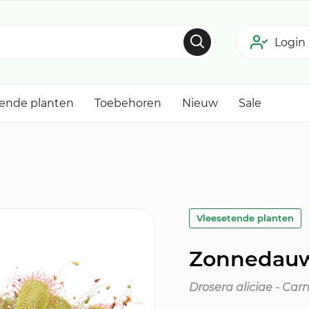
Login
tende planten
Toebehoren
Nieuw
Sale
Vleesetende planten
Zonnedauw 
Drosera aliciae - Car