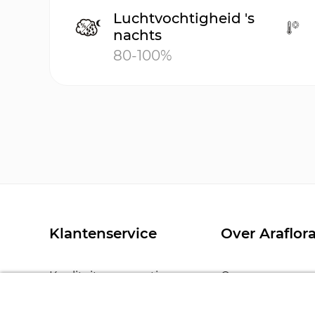
Luchtvochtigheid 's
nachts
80-100%
Klantenservice
Over Araflor
Kwaliteit en garantie
Over ons
Verzenden en bezorgen
Nieuws