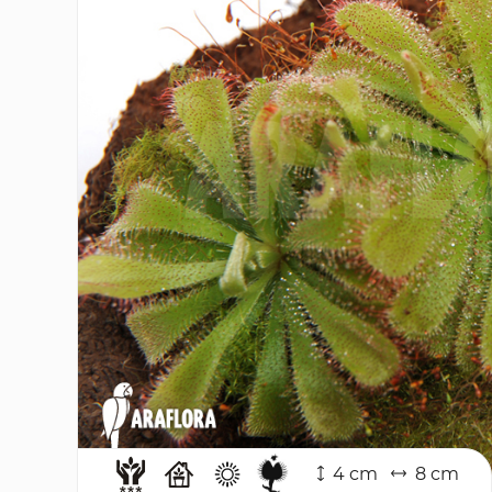
4 cm
8 cm