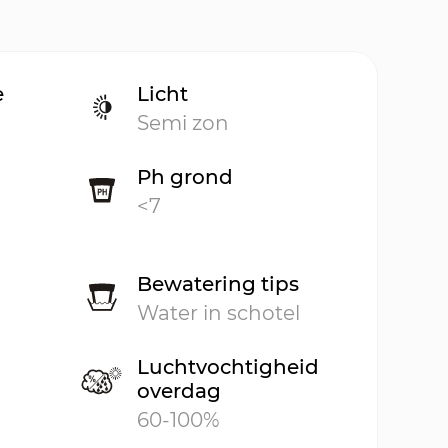
e
Licht
Semi zon
Ph grond
<7
Bewatering tips
Water in schotel
Luchtvochtigheid
overdag
60-100%