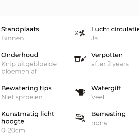
Standplaats
Lucht circulati
Binnen
Ja
Onderhoud
Verpotten
Knip uitgebloeide
after 2 years
bloemen af
Bewatering tips
Watergift
Niet sproeien
Veel
Kunstmatig licht
Bemesting
hoogte
none
0-20cm