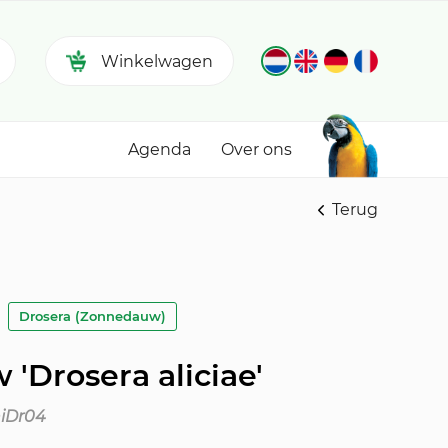
Winkelwagen
Agenda
Over ons
Terug
Drosera (Zonnedauw)
'Drosera aliciae'
niDr04