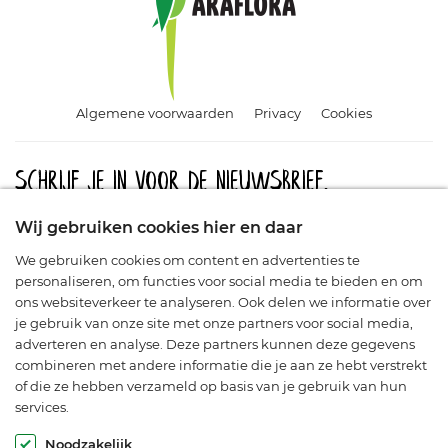
Algemene voorwaarden
Privacy
Cookies
Schrijf je in voor de nieuwsbrief.
Meld u aan en blijf op de hoogte van aanbiedingen, promoties
Wij gebruiken cookies hier en daar
en nieuwe producten.
We gebruiken cookies om content en advertenties te
personaliseren, om functies voor social media te bieden en om
ons websiteverkeer te analyseren. Ook delen we informatie over
je gebruik van onze site met onze partners voor social media,
adverteren en analyse. Deze partners kunnen deze gegevens
combineren met andere informatie die je aan ze hebt verstrekt
of die ze hebben verzameld op basis van je gebruik van hun
services.
© Araflora 2003-2026. Alle rechten voorbehouden.
Noodzakelijk