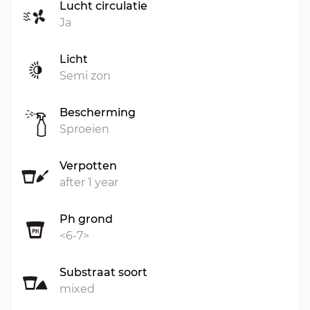
Lucht circulatie
Ja
Licht
Semi zon
Bescherming
Sproeien
Verpotten
after 1 year
Ph grond
<6-7>
Substraat soort
mixed