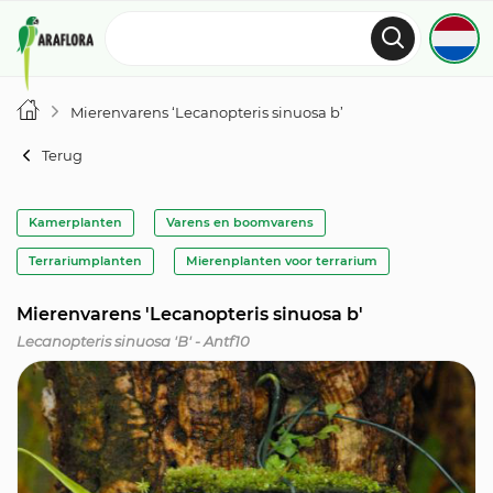
Mierenvarens ‘Lecanopteris sinuosa b’
Terug
Kamerplanten
Varens en boomvarens
Terrariumplanten
Mierenplanten voor terrarium
Mierenvarens 'Lecanopteris sinuosa b'
Lecanopteris sinuosa 'B' - Antf10