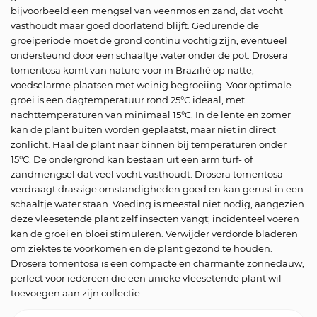
bijvoorbeeld een mengsel van veenmos en zand, dat vocht
vasthoudt maar goed doorlatend blijft. Gedurende de
groeiperiode moet de grond continu vochtig zijn, eventueel
ondersteund door een schaaltje water onder de pot. Drosera
tomentosa komt van nature voor in Brazilië op natte,
voedselarme plaatsen met weinig begroeiing. Voor optimale
groei is een dagtemperatuur rond 25°C ideaal, met
nachttemperaturen van minimaal 15°C. In de lente en zomer
kan de plant buiten worden geplaatst, maar niet in direct
zonlicht. Haal de plant naar binnen bij temperaturen onder
15°C. De ondergrond kan bestaan uit een arm turf- of
zandmengsel dat veel vocht vasthoudt. Drosera tomentosa
verdraagt drassige omstandigheden goed en kan gerust in een
schaaltje water staan. Voeding is meestal niet nodig, aangezien
deze vleesetende plant zelf insecten vangt; incidenteel voeren
kan de groei en bloei stimuleren. Verwijder verdorde bladeren
om ziektes te voorkomen en de plant gezond te houden.
Drosera tomentosa is een compacte en charmante zonnedauw,
perfect voor iedereen die een unieke vleesetende plant wil
toevoegen aan zijn collectie.