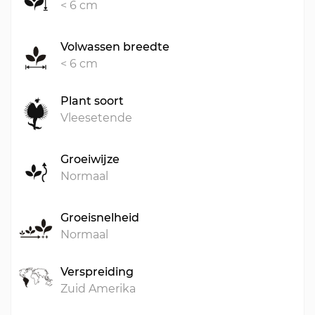
< 6 cm
Volwassen breedte
< 6 cm
Plant soort
Vleesetende
Groeiwijze
Normaal
Groeisnelheid
Normaal
Verspreiding
Zuid Amerika