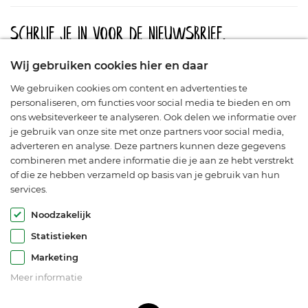
Schrijf je in voor de nieuwsbrief.
Meld u aan en blijf op de hoogte van aanbiedingen, promoties
Wij gebruiken cookies hier en daar
en nieuwe producten.
We gebruiken cookies om content en advertenties te
personaliseren, om functies voor social media te bieden en om
ons websiteverkeer te analyseren. Ook delen we informatie over
je gebruik van onze site met onze partners voor social media,
adverteren en analyse. Deze partners kunnen deze gegevens
combineren met andere informatie die je aan ze hebt verstrekt
of die ze hebben verzameld op basis van je gebruik van hun
services.
© Araflora 2003-2026. Alle rechten voorbehouden.
Noodzakelijk
Statistieken
Marketing
Meer informatie