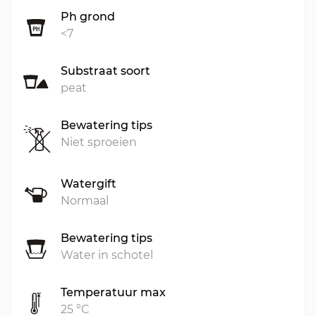
Ph grond
<7
Substraat soort
peat
Bewatering tips
Niet sproeien
Watergift
Normaal
Bewatering tips
Water in schotel
Temperatuur max
25 °C