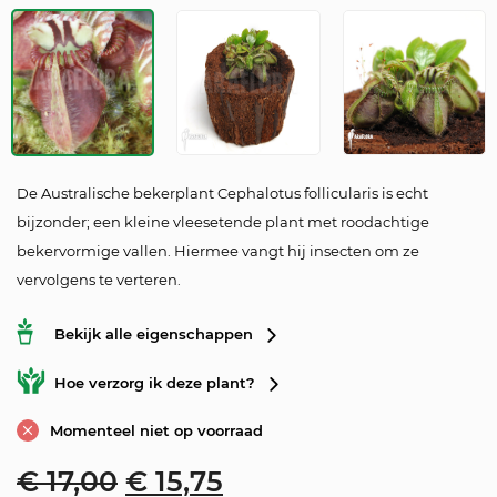
De Australische bekerplant Cephalotus follicularis is echt
bijzonder; een kleine vleesetende plant met roodachtige
bekervormige vallen. Hiermee vangt hij insecten om ze
vervolgens te verteren.
Bekijk alle eigenschappen
Hoe verzorg ik deze plant?
Momenteel niet op voorraad
Original price was: € 17,00
Current price is: € 
€
17,00
€
15,75