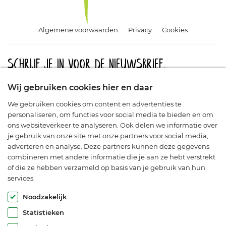
Algemene voorwaarden
Privacy
Cookies
Schrijf je in voor de nieuwsbrief.
Meld u aan en blijf op de hoogte van aanbiedingen, promoties
Wij gebruiken cookies hier en daar
en nieuwe producten.
We gebruiken cookies om content en advertenties te
personaliseren, om functies voor social media te bieden en om
ons websiteverkeer te analyseren. Ook delen we informatie over
je gebruik van onze site met onze partners voor social media,
adverteren en analyse. Deze partners kunnen deze gegevens
combineren met andere informatie die je aan ze hebt verstrekt
of die ze hebben verzameld op basis van je gebruik van hun
services.
© Araflora 2003-2026. Alle rechten voorbehouden.
Noodzakelijk
Statistieken