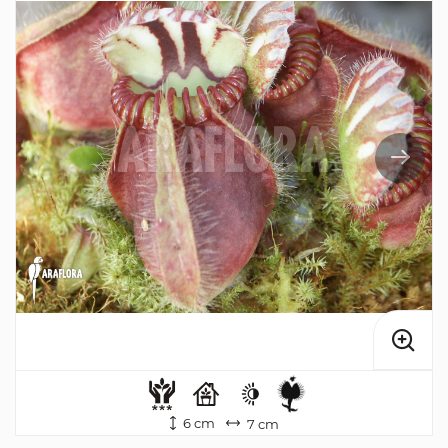
6 cm
7 cm