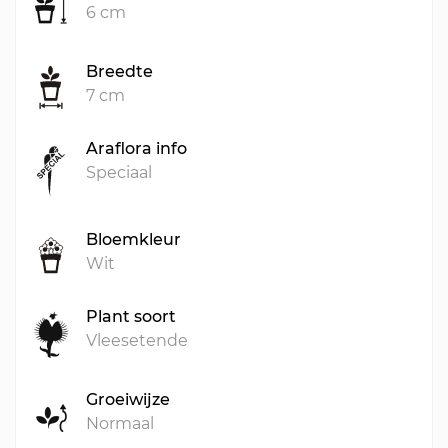
6 cm
Breedte
7 cm
Araflora info
Speciaal
Bloemkleur
Wit
Plant soort
Vleesetende
Groeiwijze
Normaal