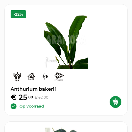
-22%
Anthurium bakerii
€ 25
,00
€ 32
,00
Op voorraad