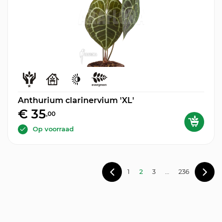
Anthurium clarinervium 'XL'
€ 35
,00
Op voorraad
1
2
3
…
236