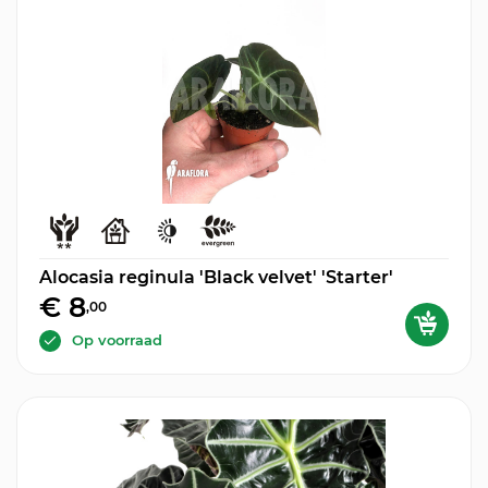
Alocasia reginula 'Black velvet' 'Starter'
€ 8
,00
Op voorraad