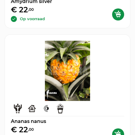
Amydrium silver
€ 22
,00
Op voorraad
Ananas nanus
€ 22
,00