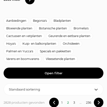
Aanbiedingen
Begonia's
Bladplanten
Bloeiende planten
Botanische planten
Bromelia's
Cactussen en vetplanten
Geurende en eetbare planten
Hoya's
Kuip- en balkonplanten
Orchideeën
Palmen en Yucca's
Specials en pakketten
Varens en boomvarens
Vleesetende planten
Open filter
2828 producten gevonden
1
2
3
…
236